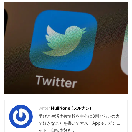
NullNone (ヌルナン)
学びと生活改善情報を中心に8割ぐらいの力
で好きなことを書いてマス．Apple，ガジェ
ット，自転車好き．