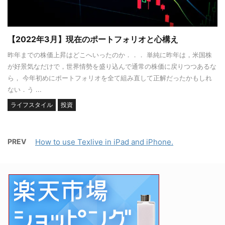
【2022年3月】現在のポートフォリオと心構え
昨年までの株価上昇はどこへいったのか．．． 単純に昨年は，米国株
が好景気なだけで，世界情勢を盛り込んで通常の株価に戻りつつあるな
ら， 今年初めにポートフォリオを全て組み直して正解だったかもしれ
ない．う ...
ライフスタイル
投資
PREV
How to use Texlive in iPad and iPhone.