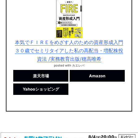
本気でＦＩＲＥをめざす人のための資産形成入門
３０歳でセミリタイアした私の高配当・増配株投
資法 /実務教育出版/穂高唯希
posted with
カエレバ
楽天市場
Amazon
Yahooショッピング