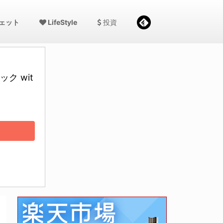
ェット
LifeStyle
投資
ク wit