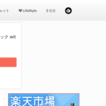
ェット
LifeStyle
投資
ク wit