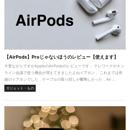
【AirPods】Proじゃないほうのレビュー【使えます】
今更ながらですがAppleのAirPodsのレビューです． テレワークやオン
ライン会議で使う機会が増えてきましたよねイアホン． これまでは有
線のイアホンでした．ケーブルの取り回しが鬱陶しかった．Air ...
ガジェット・もの