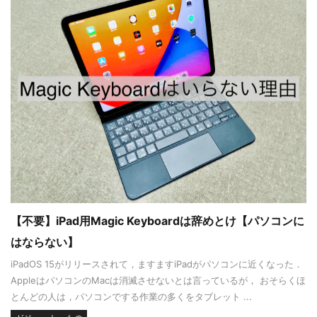
【不要】iPad用Magic Keyboardは辞めとけ【パソコンに
はならない】
iPadOS 15がリリースされて，ますますiPadがパソコンに近くなった．
AppleはパソコンのMacは消滅させないとは言っているが， おそらくほ
とんどの人は，パソコンでする作業の多くをタブレット ...