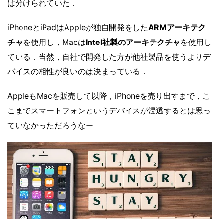
は分けられていた．
iPhoneとiPadはAppleが独自開発をした
ARMアーキテク
チャ
を使用し，Macは
Intel社製のアーキテクチャ
を使用し
ている．当然，自社で開発した方が他社製品を使うよりデ
バイスの相性が良いのは決まっている．
AppleもMacを販売して以降，iPhoneを売り出すまで，こ
こまでスマートフォンというデバイスが浸透するとは思っ
ていなかっただろうなー